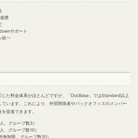
成
ス連携
定
downサポート
を統一
た料金体系がほとんどですが、「DocBase」ではStandard以上
しています。これにより、外部関係者やバックオフィスのメンバー
有を促進できます。
ザ数3人、グループ数3）
10人、グループ数10）
ーザ数無制限、グループ数20）