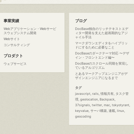
事業実績
ブログ
Webアプリケーション・Webサービ
DocBase独自のリッチテキストエデ
スウェブシステム開発
ィター開発を支えた超画期的なアジ
ャイル手法
Webサイト
マークダウンエディタをハイブリッ
コンサルティング
ドにするために必要なこと
DocBaseのダークテーマ対応 〜デザ
プロダクト
イン・フロントエンド編〜
DocBaseのスクロール同期を実現し
ウェブサービス
ているアルゴリズム
とあるマークアップエンジニアがデ
ザインエンジニアになるまで
タグ
javascript
rails
情報共有
タスク管
理
geolocation
Backpack
37signals
twitter
mac
tokyotyrant
keyvalue
サーバ構築
連載
linux
geocoding