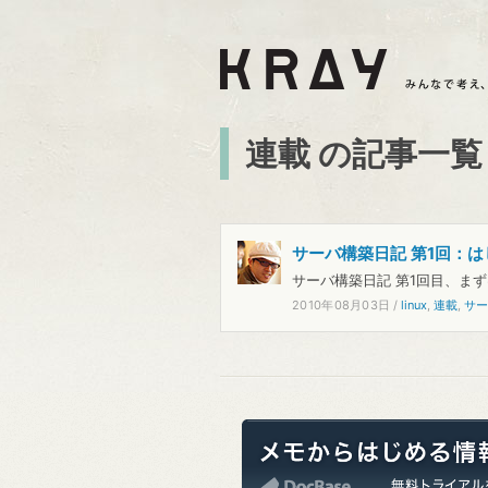
連載 の記事一覧
サーバ構築日記 第1回：はじめ
サーバ構築日記 第1回目、まず
2010年08月03日
/
linux
,
連載
,
サ