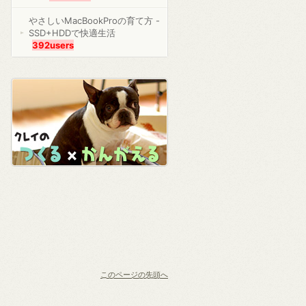
やさしいMacBookProの育て方 -
SSD+HDDで快適生活
392users
このページの先頭へ