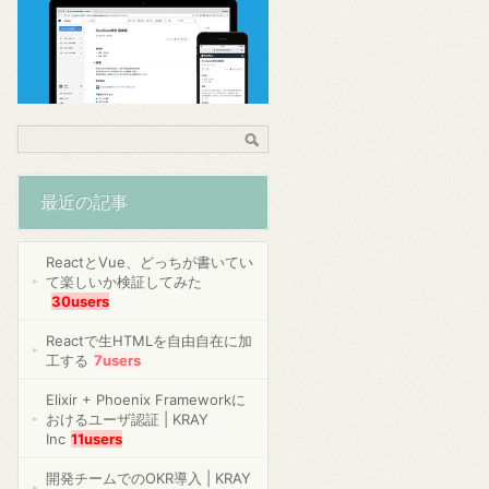
最近の記事
ReactとVue、どっちが書いてい
て楽しいか検証してみた
30users
Reactで生HTMLを自由自在に加
工する
7users
Elixir + Phoenix Frameworkに
おけるユーザ認証 | KRAY
Inc
11users
開発チームでのOKR導入 | KRAY