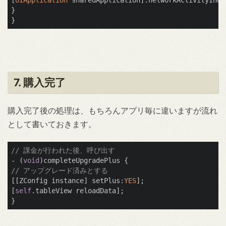
}

7. 購入完了
購入完了後の処理は、もちろんアプリ毎に違いますが流れ
として書いておきます。
// 課金が行われた後、呼び出す
- (
void
// アップグレード済みとする
[[ZConfig instance] setPlus:
YES
];

[
self
.tableView reloadData];
