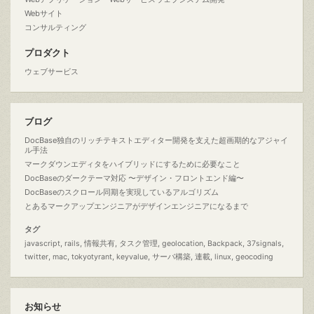
Webサイト
コンサルティング
プロダクト
ウェブサービス
ブログ
DocBase独自のリッチテキストエディター開発を支えた超画期的なアジャイ
ル手法
マークダウンエディタをハイブリッドにするために必要なこと
DocBaseのダークテーマ対応 〜デザイン・フロントエンド編〜
DocBaseのスクロール同期を実現しているアルゴリズム
とあるマークアップエンジニアがデザインエンジニアになるまで
タグ
javascript
rails
情報共有
タスク管理
geolocation
Backpack
37signals
twitter
mac
tokyotyrant
keyvalue
サーバ構築
連載
linux
geocoding
お知らせ