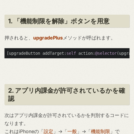
1. 「機能制限を解除」ボタンを用意
押されると、
upgradePlus
メソッドが呼ばれます。
[upgradeButton addTarget:
self
 action:
@selector
(upgrad
2. アプリ内課金が許可されているかを確
認
次はアプリ内課金が許可されているかを判別するコードに
なります。
これはiPhoneの「
設定
」→「
一般
」→「
機能制限
」で