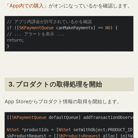
「
App内での購入
」がオンになっているかを確認します。
// アプリ内課金が許可されているかを確認
if
 ([
SKPaymentQueue
 canMakePayments] == 
NO
// ... アラートを表示 ...
return
;

3. プロダクトの取得処理を開始
App Storeからプロダクト情報の取得を開始します。
[[
SKPaymentQueue
 defaultQueue] addTransactionObserver
NSSet
 *productIds = [
NSSet
 setWithObject:PRODUCT_ID];

skProductRequest = [[
SKProductsRequest
 alloc] initWit