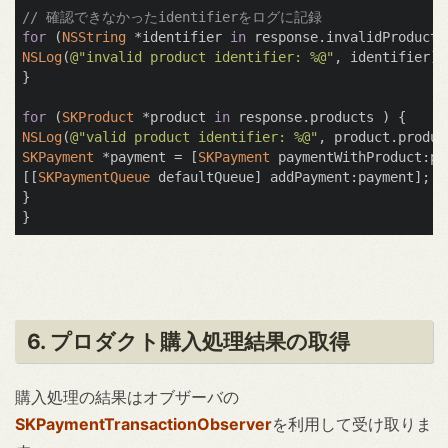
// 確認できなかったidentifierをログに記録
for
 (
NSString
 *identifier 
in
NSLog
(
@"invalid product identifier: %@"
, identifier);

}

for
 (
SKProduct
 *product 
in
NSLog
(
@"valid product identifier: %@"
SKPayment
 *payment = [
SKPayment
 paymentWithProduct:pr
[[
SKPaymentQueue
 defaultQueue] addPayment:payment];

}

6. プロダクト購入処理結果の取得
購入処理の結果はオブザーバの
SKPaymentTransactionObserver
を利用して受け取りま