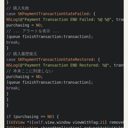
// 購入失敗
case
SKPaymentTransactionStateFailed
NSLog
(
@"Payment Transaction END Failed: %@ %@"
, trans
purchasing = 
NO
// ... アラートを表示 ...
break
;

// 購入履歴復元
case
SKPaymentTransactionStateRestored
NSLog
(
@"Payment Transaction END Restored: %@"
// 本来ここに到達しない
purchasing = 
NO
;

break
;

}

}

}

if
 (purchasing == 
NO
) {

[(
UIView
 *)[
self
.view.window viewWithTag:
21
] removeFr
[
UIApplication
 sharedApplication].networkActivityIndi