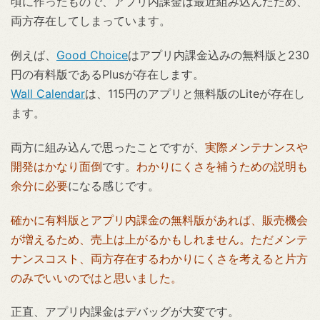
頃に作ったもので、アプリ内課金は最近組み込んだため、
両方存在してしまっています。
例えば、
Good Choice
はアプリ内課金込みの無料版と230
円の有料版であるPlusが存在します。
Wall Calendar
は、115円のアプリと無料版のLiteが存在し
ます。
両方に組み込んで思ったことですが、
実際メンテナンスや
開発はかなり面倒
です。
わかりにくさを補うための説明も
余分に必要
になる感じです。
確かに有料版とアプリ内課金の無料版があれば、販売機会
が増えるため、売上は上がるかもしれません。ただメンテ
ナンスコスト、両方存在するわかりにくさを考えると片方
のみでいいのではと思いました。
正直、アプリ内課金はデバッグが大変です。