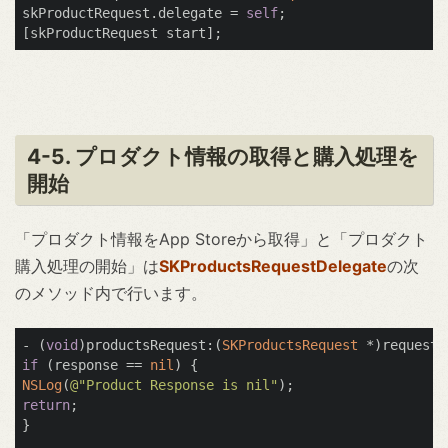
skProductRequest.delegate = 
self
;

4-5. プロダクト情報の取得と購入処理を
開始
「プロダクト情報をApp Storeから取得」と「プロダクト
購入処理の開始」は
SKProductsRequestDelegate
の次
のメソッド内で行います。
- (
void
)productsRequest:(
SKProductsRequest
 *)request 
if
 (response == 
nil
NSLog
(
@"Product Response is nil"
return
;

}
