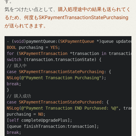
す。
気をつけたい点として、
購入処理途中の結果も送られてく
るため、何度もSKPaymentTransactionStatePurchasing
が送られてきます。
- (
void
)paymentQueue:(
SKPaymentQueue
 *)queue updatedT
BOOL
 purchasing = 
YES
for
 (
SKPaymentTransaction
 *transaction 
in
switch
// 購入中
case
SKPaymentTransactionStatePurchasing
NSLog
(
@"Payment Transaction Purchasing"
break
;

// 購入成功
case
SKPaymentTransactionStatePurchased
NSLog
(
@"Payment Transaction END Purchased: %@"
, trans
purchasing = 
NO
;

[
self
 completeUpgradePlus];

break
;
