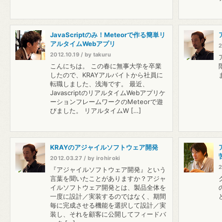
JavaScriptのみ！Meteorで作る簡単リ
アルタイムWebアプリ
2
2012.10.19 / by takuru
こんにちは。 この春に無事大学を卒業
したので、KRAYアルバイトから社員に
転職しました、浅海です。 最近、
JavascriptのリアルタイムWebアプリケ
ーションフレームワークのMeteorで遊
びました。 リアルタイムW […]
KRAYのアジャイルソフトウェア開発
2012.03.27 / by irohiroki
2
『アジャイルソフトウェア開発』という
言葉を聞いたことがありますか？アジャ
イルソフトウェア開発とは、製品全体を
一度に設計／実装するのではなく、期間
毎に完成させる機能を選択して設計／実
装し、それを顧客に公開してフィードバ