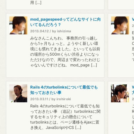
用 […]
mod_pagespeedってどんなサイトに向
いてるんだろう？
2
2013.04.12 / by ishizima
みなさんこんちわ。 事務所の引っ越し
から1ヶ月ちょっと。ようやく新しい環
境にも慣れてきました。といっても以前
の場所から500mくらい渋谷よりになっ
ただけなので、周辺まで変わったわけじ
ゃないんですけどね。 mod_page […]
Rails 4のturbolinksについて最低でも
知っておきたい事
2013.03.11 / by irohiroki
2
Rails 4のturbolinksについて最低でも知
っておきたい事 （追記）turbolinksに関
するセキュリティ上の懸念について
turbolinksとは、ページ遷移をAjaxに置
き換え、JavaScriptやCS […]