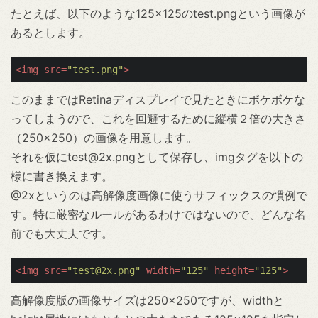
たとえば、以下のような125×125のtest.pngという画像が
あるとします。
<
img
src
=
"test.png"
>
このままではRetinaディスプレイで見たときにボケボケな
ってしまうので、これを回避するために縦横２倍の大きさ
（250×250）の画像を用意します。
それを仮にtest@2x.pngとして保存し、imgタグを以下の
様に書き換えます。
@2xというのは高解像度画像に使うサフィックスの慣例で
す。特に厳密なルールがあるわけではないので、どんな名
前でも大丈夫です。
<
img
src
=
"test@2x.png"
width
=
"125"
height
=
"125"
>
高解像度版の画像サイズは250×250ですが、widthと