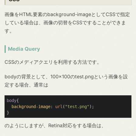
画像をHTML要素のbackground-imageとしてCSSで指定
している場合は、画像の切替をCSSですることができま
す。
Media Query
CSSのメディアクエリを利用する方法です。
bodyの背景として、100×100のtest.pngという画像を設
定する場合、通常は
body
{

background-image
: 
url
(
"test.png"
);

のようにしますが、Retina対応をする場合は、