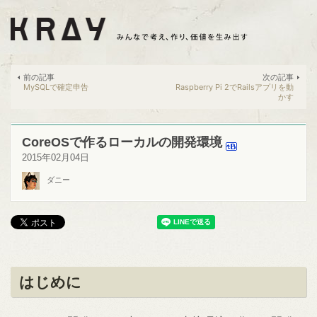
前の記事
次の記事
MySQLで確定申告
Raspberry Pi 2でRailsアプリを動
かす
CoreOSで作るローカルの開発環境
2015年02月04日
ダニー
はじめに