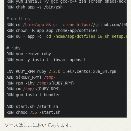
RUN yum install -y gcc gcc-c++ zsh screen emacs-nox gi
RUN chsh app -s /bin/zsh

# dotfiles
RUN cd 
/home/app && git clone https:/
/github.com/f96q
RUN chown -R app:app /home/app/dotfiles

RUN su - app -c 
'cd /home/app/dotfiles && sh setup.sh
# ruby
RUN yum remove ruby

RUN yum -y install libyaml openssl

ENV RUBY_RPM ruby
-2.2
.0
-1.
el7.centos.x86_64.rpm

ADD ${RUBY_RPM} 
/tmp/
RUN rpm -ihv 
/tmp/
${RUBY_RPM}

RUN rm 
/tmp/
${RUBY_RPM}

RUN gem install bundler

ADD start.sh /start.sh

RUN chmod 
755
ソースはここにおいてあります。