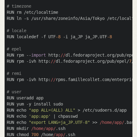
# timezone
RUN rm /etc/localtime

RUN ln -s /usr/share/zoneinfo/Asia/Tokyo /etc/localtim
# locale
RUN localedef -f UTF
-8
 -i ja_JP ja_JP.UTF
-8
# epel
RUN rpm --
import
 http:
//
dl.fedoraproject.org/pub/epel
RUN rpm -ivh http:
//
dl.fedoraproject.org/pub/epel/
7
/x
# remi
RUN rpm -ivh http:
//
rpms.famillecollet.com/enterprise
# user
RUN useradd app

RUN yum -y install sudo

RUN echo 
"app ALL=(ALL) ALL"
 > /etc/sudoers.d/app

RUN echo 
'app:app'
 | chpasswd

RUN echo 
"export LANG=ja_JP.UTF-8"
 >> 
/home/app/
.bash
RUN mkdir 
/home/app/
.ssh

RUN chmod 
700
 /home
/app/
.ssh
