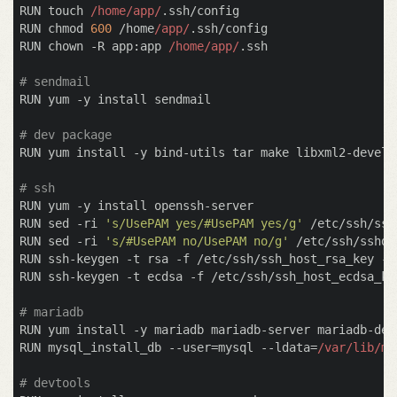
RUN touch 
/home/app/
.ssh/config

RUN chmod 
600
 /home
/app/
.ssh/config

RUN chown -R app:app 
/home/app/
.ssh

# sendmail
RUN yum -y install sendmail

# dev package
RUN yum install -y bind-utils tar make libxml2-devel 
# ssh
RUN yum -y install openssh-server

RUN sed -ri 
's/UsePAM yes/#UsePAM yes/g'
 /etc/ssh/ssh
RUN sed -ri 
's/#UsePAM no/UsePAM no/g'
 /etc/ssh/sshd_
RUN ssh-keygen -t rsa -f /etc/ssh/ssh_host_rsa_key -N
RUN ssh-keygen -t ecdsa -f /etc/ssh/ssh_host_ecdsa_ke
# mariadb
RUN yum install -y mariadb mariadb-server mariadb-deve
RUN mysql_install_db --user=mysql --ldata=
/var/lib/my
# devtools