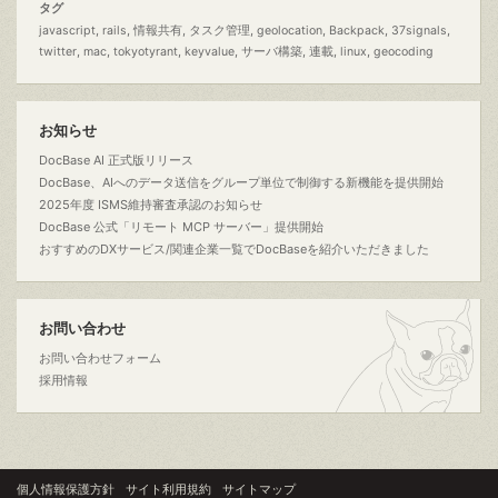
タグ
javascript
rails
情報共有
タスク管理
geolocation
Backpack
37signals
twitter
mac
tokyotyrant
keyvalue
サーバ構築
連載
linux
geocoding
お知らせ
DocBase AI 正式版リリース
DocBase、AIへのデータ送信をグループ単位で制御する新機能を提供開始
2025年度 ISMS維持審査承認のお知らせ
DocBase 公式「リモート MCP サーバー」提供開始
おすすめのDXサービス/関連企業一覧でDocBaseを紹介いただきました
お問い合わせ
お問い合わせフォーム
採用情報
個人情報保護方針
サイト利用規約
サイトマップ