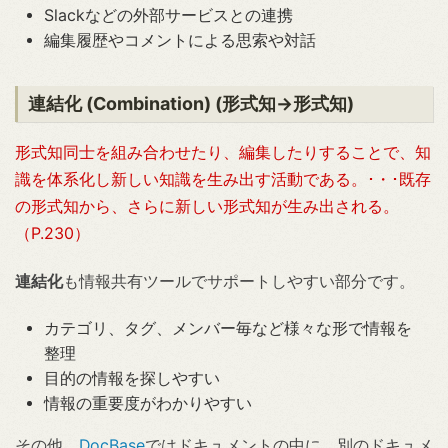
Slackなどの外部サービスとの連携
編集履歴やコメントによる思索や対話
連結化 (Combination) (形式知→形式知)
形式知同士を組み合わせたり、編集したりすることで、知
識を体系化し新しい知識を生み出す活動である。･・･既存
の形式知から、さらに新しい形式知が生み出される。
（P.230）
連結化
も情報共有ツールでサポートしやすい部分です。
カテゴリ、タグ、メンバー毎など様々な形で情報を
整理
目的の情報を探しやすい
情報の重要度がわかりやすい
その他、
DocBase
ではドキュメントの中に、別のドキュメ