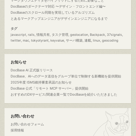
マークダウンエディタをハイブリッドにするために必要なこと
DocBaseのダークテーマ対応 〜デザイン・フロントエンド編〜
DocBaseのスクロール同期を実現しているアルゴリズム
とあるマークアップエンジニアがデザインエンジニアになるまで
タグ
javascript
rails
情報共有
タスク管理
geolocation
Backpack
37signals
twitter
mac
tokyotyrant
keyvalue
サーバ構築
連載
linux
geocoding
お知らせ
DocBase AI 正式版リリース
DocBase、AIへのデータ送信をグループ単位で制御する新機能を提供開始
2025年度 ISMS維持審査承認のお知らせ
DocBase 公式「リモート MCP サーバー」提供開始
おすすめのDXサービス/関連企業一覧でDocBaseを紹介いただきました
お問い合わせ
お問い合わせフォーム
採用情報