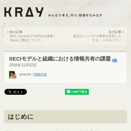
前の記事
次の記事
AWS LambdaでTwitterを検索！
仮説キャンバスで事業の見直しを
Slackに通知してエゴ...
する！ 〜ギルドワ...
SECIモデルと組織における情報共有の課題
2016年11月02日
amachin
/
情報共有
はじめに