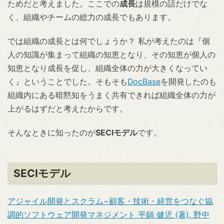
ためだと考えました。ここでの
成長
は規模の話だけでな
く、組織やチームの総力の成長でもあります。
では組織の成長とは何でしょうか？ 私が考えたのは『個
人の知識が集まって組織の知恵となり、その知恵が個人の
知恵となり成長を促し、組織全体の力が大きくなってい
く』ということでした。そもそも
DocBase
を開発したのも
組織内にある暗黙知をうまく共有できれば組織全体の力が
上がるはずだと考えたからです。
そんなときに知ったのが
SECIモデル
です。
SECIモデル
アジャイル開発とスクラム~顧客・技術・経営をつなぐ協
調的ソフトウェア開発マネジメント 平鍋 健児 (著), 野中