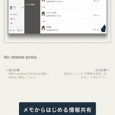
No related posts.
前の記事
次の記事
AWS LambdaでTwitterを検索！
仮説キャンバスで事業の見直しを
Slackに通知してエゴ...
する！ 〜ギルドワ...