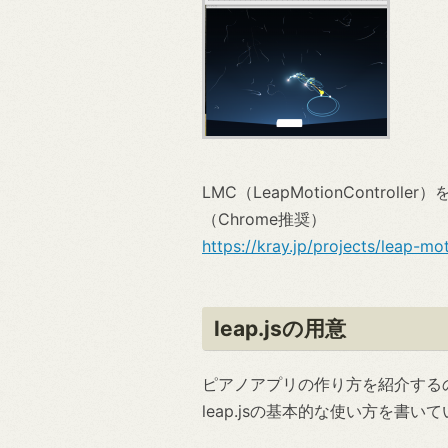
LMC（LeapMotionContr
（Chrome推奨）
https://kray.jp/projects/leap-mo
leap.jsの用意
ピアノアプリの作り方を紹介する
leap.jsの基本的な使い方を書い