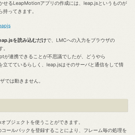
かせるLeapMotionアプリの作成には、leap.jsというものが
ら持ってきます。
eapjs
leap.jsを読み込むだけ
で、LMCへの入力をブラウザの
ます。
criptが連携できることが不思議でしたが、どうやら
tサーバを立てているらしく、leap.jsはそのサーバと通信をして情
ラウザでは動きません。
Leapオブジェクトを使うことができます。
ーム毎のコールバックを登録することにより、フレーム毎の処理を