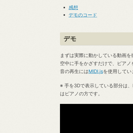
感想
デモのコード
デモ
まずは実際に動かしている動画を
空中に手をかざすだけで、ピアノ
音の再生には
MIDI.js
を使用してい
※ 手を3Dで表示している部分は、
はピアノの方です。