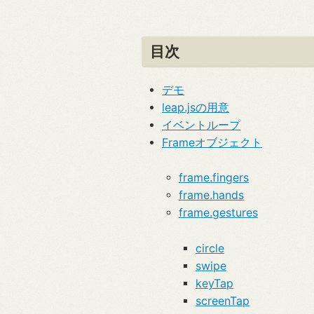
目次
デモ
leap.jsの用意
イベントループ
Frameオブジェクト
frame.fingers
frame.hands
frame.gestures
circle
swipe
keyTap
screenTap