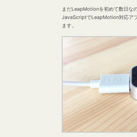
まだLeapMotionを初めて数
JavaScriptでLeapMot
ます。