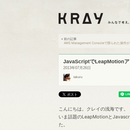
前の記事
AWS Management Consoleで限られた操作が
JavaScriptでLeapMot
2013年07月26日
takuru
こんにちは。クレイの浅海です。
いま話題のLeapMotionとJa
た。