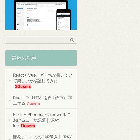
最近の記事
ReactとVue、どっちが書いてい
て楽しいか検証してみた
30users
Reactで生HTMLを自由自在に加
工する
7users
Elixir + Phoenix Frameworkに
おけるユーザ認証 | KRAY
Inc
11users
開発チームでのOKR導入 | KRAY