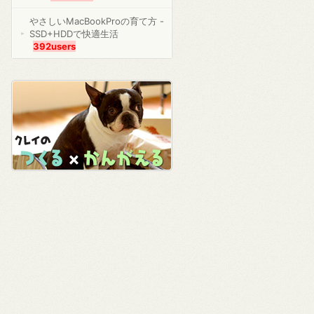
やさしいMacBookProの育て方 -
SSD+HDDで快適生活
392users